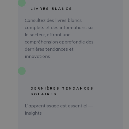
LIVRES BLANCS
Consultez des livres blancs
LISEZ
complets et des informations sur
le secteur, offrant une
compréhension approfondie des
dernières tendances et
innovations
Enerdeal propulse GRIDX à
l’énergie solaire
DERNIÈRES TENDANCES
Sur le toit d’un parking à étages à
Luxembourg, à plus de 30 mètres de hauteur, ce carport photovoltaïque suit le rythme de cette destination multi-
SOLAIRES
L'apprentissage est essentiel —
Insights
expériences unique