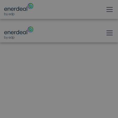
ACTUALITÉS
A vos
lunettes —
Étude de cas