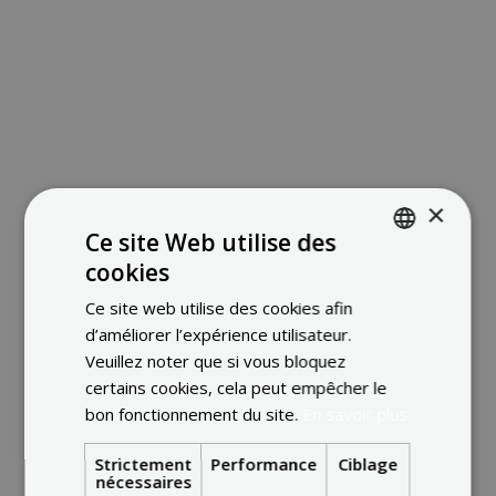
LISEZ
They Run Solar #003 | Enerdeal
×
Dans cet épisode (003) de THEY RUN SOLAR, nous partageons notre
Ce site Web utilise des
cookies
ENGLISH
installation d'énergie solaire au bureau.
Ce site web utilise des cookies afin
FRENCH
d’améliorer l’expérience utilisateur.
ÉTUDE DE CAS
DUTCH
Veuillez noter que si vous bloquez
certains cookies, cela peut empêcher le
bon fonctionnement du site.
En savoir plus
Strictement
Performance
Ciblage
nécessaires