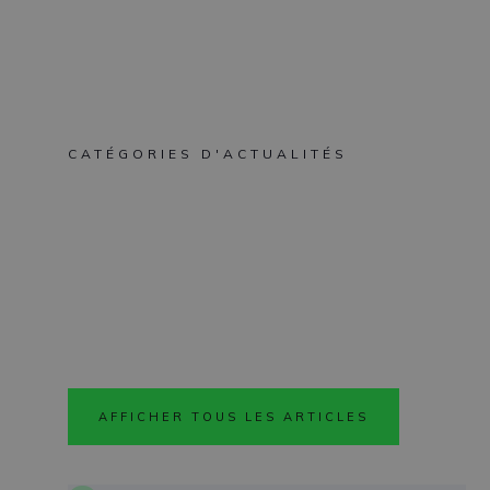
LISEZ
CATÉGORIES D'ACTUALITÉS
They Run Solar #001 | Groupe Villa Lorraine
Entretien avec M. Serge Litvine, PDG du groupe Villa Lorraine.
ÉTUDE DE CAS
AFFICHER TOUS LES ARTICLES