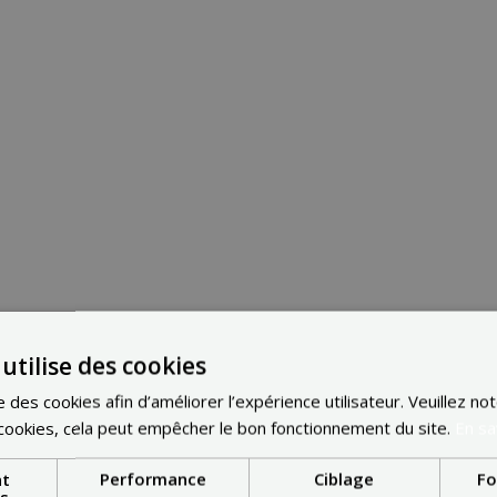
utilise des cookies
e des cookies afin d’améliorer l’expérience utilisateur. Veuillez no
Voir les prix Belpex D
CONTACT
cookies, cela peut empêcher le bon fonctionnement du site.
En sa
nt
Performance
Ciblage
Fo
TROUVEZ L'INSPIRATION
es