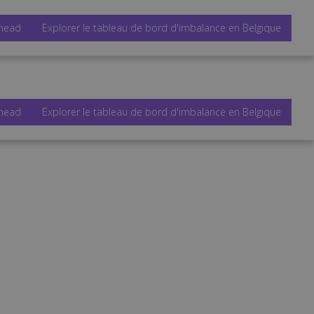
Ahead
Explorer le tableau de bord d'imbalance en Belgique
Ahead
Explorer le tableau de bord d'imbalance en Belgique