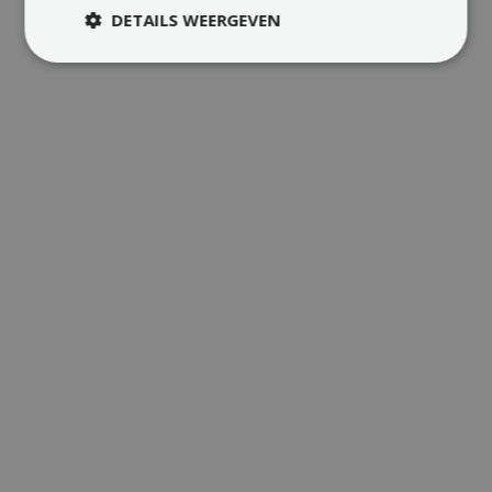
DETAILS WEERGEVEN
LEES
Jindal Films: 25-jarige Solar PPA, Virton (België)
NEWS