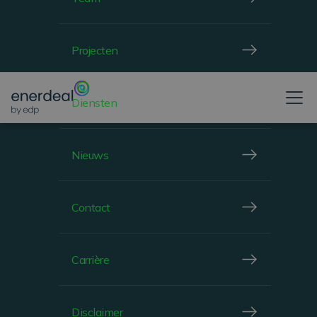
Projecten
LAATSTE ZONNE-ENERGIE TRENDS
Diensten
Nieuws
Contact
Carrière
Disclaimer