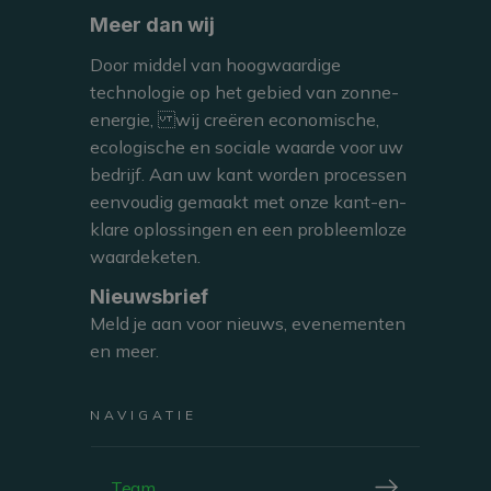
Meer dan wij
Door middel van hoogwaardige
LEES
technologie op het gebied van zonne-
energie, wij creëren economische,
ecologische en sociale waarde voor uw
bedrijf. Aan uw kant worden processen
eenvoudig gemaakt met onze kant-en-
klare oplossingen en een probleemloze
waardeketen.
70% van de leiders van de Grote Regio heeft zichzelf
doelstellingen voor de
Nieuwsbrief
Meld je aan voor nieuws, evenementen
energietransitie gesteld
en meer.
NAVIGATIE
Een nieuwe studie onthult de groeiende volwassenheid van bedrijven in het licht van klimaatproblemen: gedefinieerde doelstellingen en klantdruk als motor voor innovatie
Team