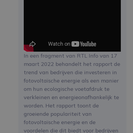
In een fragment van RTL Info van 17
maart 2022 behandelt het rapport de
trend van bedrijven die investeren in
fotovoltaïsche energie als een manier
om hun ecologische voetafdruk te
verkleinen en energieonafhankelijk te
worden. Het rapport toont de
groeiende populariteit van
fotovoltaïsche energie en de
voordelen die dit biedt voor bedrijven