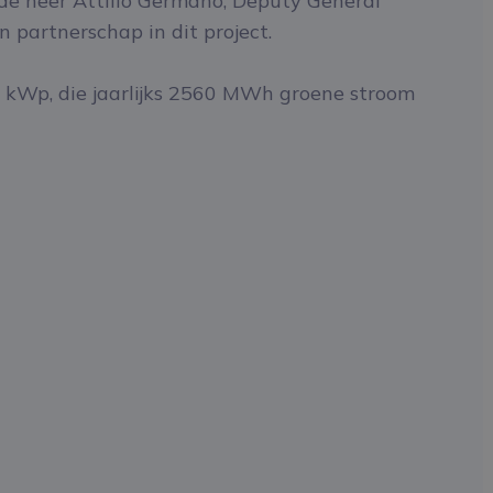
 de heer Attilio Germano, Deputy General
 partnerschap in dit project.
 kWp, die jaarlijks 2560 MWh groene stroom