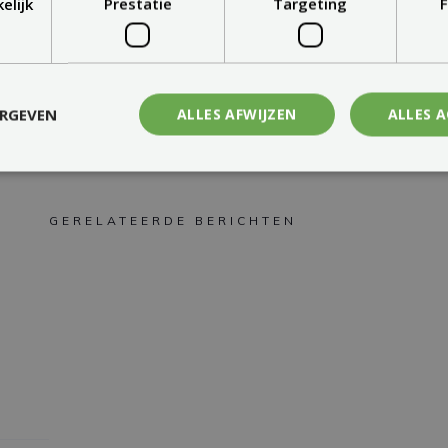
elijk
Prestatie
Targeting
F
ERGEVEN
ALLES AFWIJZEN
ALLES 
GERELATEERDE BERICHTEN