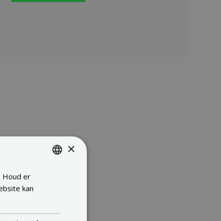
×
. Houd er
ENGLISH
ebsite kan
FRENCH
DUTCH