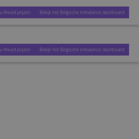
y-Ahead prijzen
Bekijk het Belgische imbalance dashboard
y-Ahead prijzen
Bekijk het Belgische imbalance dashboard