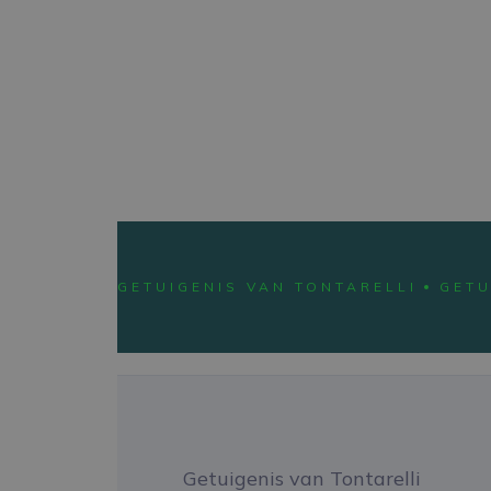
NEWS
GETUIGENIS VAN TONTARELLI
GETU
Getuigenis van Tontarelli