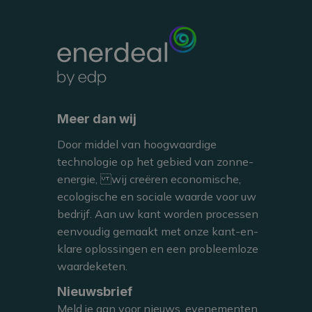
BEKIJKEN
Meer dan wij
Door middel van hoogwaardige
technologie op het gebied van zonne-
CARPORT
energie, wij creëren economische,
ecologische en sociale waarde voor uw
bedrijf. Aan uw kant worden processen
eenvoudig gemaakt met onze kant-en-
LOUVAIN-LA-NEUVE, BELGIUM
klare oplossingen en een probleemloze
MONNET Innovation Center
waardeketen.
Nieuwsbrief
Meld je aan voor nieuws, evenementen