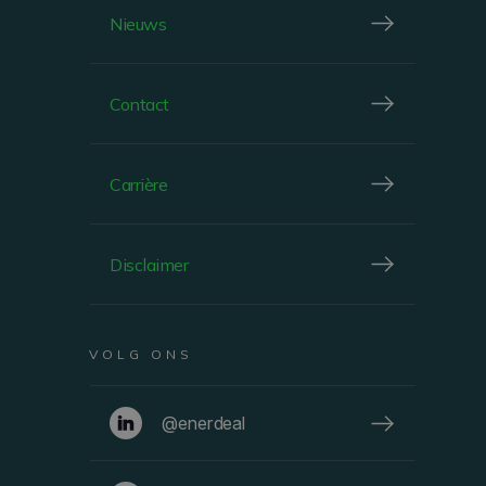
Nieuws
Contact
WINDHOF, LUXEMBOURG
STREFF
Carrière
Disclaimer
BEKIJKEN
VOLG ONS
@enerdeal
FACADE