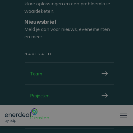
klare oplossingen en een probleemloze
waardeketen.
CARPORT
Nieuwsbrief
Meld je aan voor nieuws, evenementen
en meer.
LOUVAIN-LA-NEUVE, BELGIUM
MONNET Innovation Center
NAVIGATIE
Team
BEKIJKEN
Projecten
Diensten
ROOFTOP