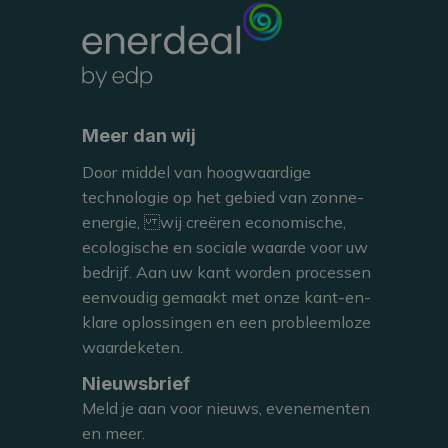
BEKIJKEN
CARPORT
Meer dan wij
Door middel van hoogwaardige
technologie op het gebied van zonne-
energie, wij creëren economische,
LOUVAIN-LA-NEUVE, BELGIUM
ecologische en sociale waarde voor uw
MONNET Innovation Center
bedrijf. Aan uw kant worden processen
eenvoudig gemaakt met onze kant-en-
klare oplossingen en een probleemloze
waardeketen.
Nieuwsbrief
BEKIJKEN
Meld je aan voor nieuws, evenementen
en meer.