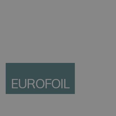
transfer and industrial applications such
as insulation and pipes. At Dudelange,
the four continuous casters help recycle
the internal scrap and ensure the
autonomous supply of all foilstock raw
material used on site. The site also
houses the headquarters of Eurofoil.
EUROFOIL