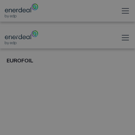
ONTGRENDELT UW
ZONNEPOTENTIEEL
EUROFOIL
The Dudelange plant located in
Luxembourg is one of the two Eurofoil
Aluminium plants. The 1625mm wide
rolling mill offers a comprehensive
product range in terms of capacity,
widths and technical specifications, and
ensures the supply of high quality foil to
customers in a range of sectors,
including packaging, household foil, heat