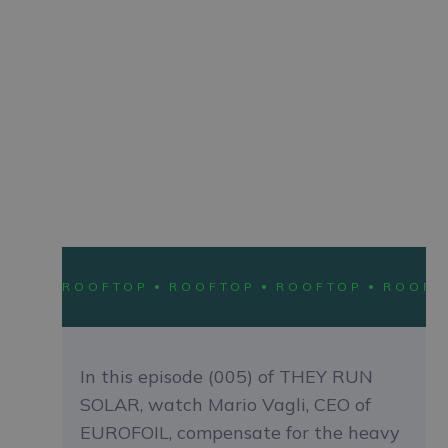
LOCATIE
DUDELANGE, LUXEMBOURG
IMPLEMENTATIE
DIENST
500 KWP •
FINANCING
ROOFTOP
ROOFTOP
ROOFTOP
ROOFTOP
ROOFT
In this episode (005) of THEY RUN
SOLAR, watch Mario Vagli, CEO of
EUROFOIL, compensate for the heavy