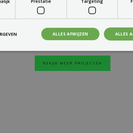
elijk
Prestatie
Targeting
F
ERGEVEN
ALLES AFWIJZEN
ALLES 
BEKIJK MEER PROJECTEN
CARPORT
ROOFTOP