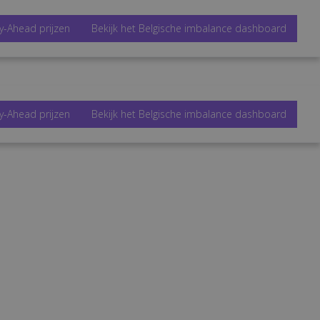
y-Ahead prijzen
Bekijk het Belgische imbalance dashboard
y-Ahead prijzen
Bekijk het Belgische imbalance dashboard