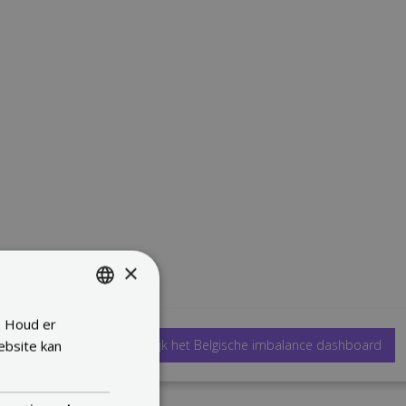
×
. Houd er
ENGLISH
 Day-Ahead prijzen
Bekijk het Belgische imbalance dashboard
ebsite kan
FRENCH
DUTCH