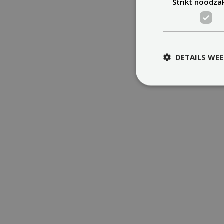
Strikt noodzak
DETAILS WE
FACADE