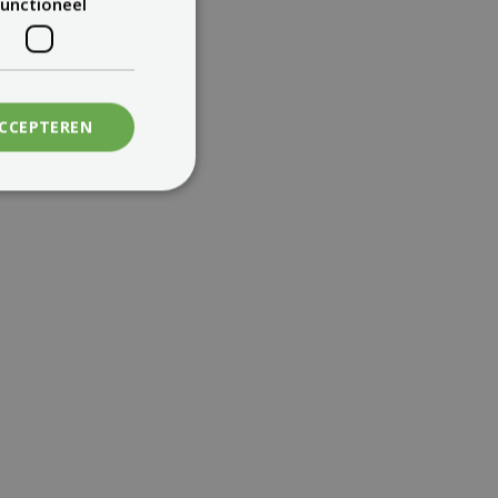
unctioneel
ACCEPTEREN
GROUND-MOUNTED