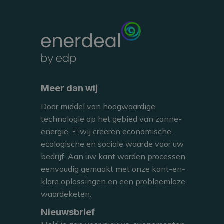
BEKIJKEN
Meer dan wij
CARPORT
Door middel van hoogwaardige
technologie op het gebied van zonne-
energie, wij creëren economische,
LOUVAIN-LA-NEUVE, BELGIUM
ecologische en sociale waarde voor uw
MONNET Innovation Center
bedrijf. Aan uw kant worden processen
eenvoudig gemaakt met onze kant-en-
klare oplossingen en een probleemloze
waardeketen.
Nieuwsbrief