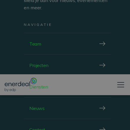
BEKIJKEN
Meld je aan voor nieuws, evenementen
en meer.
NAVIGATIE
ROOFTOP
Team
Projecten
WINDHOF, LUXEMBOURG
STREFF
Diensten
Nieuws
BEKIJKEN
Contact