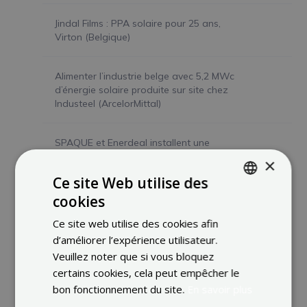
Jindal Films : PPA solaire pour 25 ans,
Virton (Belgique)
Alimenter l’industrie belge avec 5,2 MWc
d’énergie solaire produite sur site chez
Industeel (ArcelorMittal)
SPAQUE et Enerdeal installent une
centrale photovoltaïque de 11 MWc à La
×
Louvière
Ce site Web utilise des
cookies
ENGLISH
Enerdeal propulse GRIDX à l’énergie
Ce site web utilise des cookies afin
solaire
FRENCH
d’améliorer l’expérience utilisateur.
DUTCH
Veuillez noter que si vous bloquez
certains cookies, cela peut empêcher le
bon fonctionnement du site.
En savoir plus