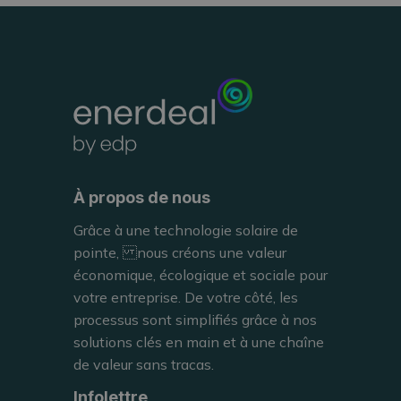
Sur le toit d’un parking à étages à
Luxembourg, à plus de 30 mètres de hauteur, ce carport photovoltaïque suit le rythme de cette destination multi-
expériences unique
ÉTUDE DE CAS
À propos de nous
Grâce à une technologie solaire de
pointe, nous créons une valeur
économique, écologique et sociale pour
votre entreprise. De votre côté, les
LISEZ
processus sont simplifiés grâce à nos
solutions clés en main et à une chaîne
de valeur sans tracas.
Infolettre