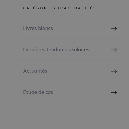
installera et exploitera des panneaux solaires dans le cadre d'un contrat à long terme avec Industeel
CATÉGORIES D'ACTUALITÉS
ACTUALITÉS
Livres blancs
Dernières tendances solaires
LISEZ
Actualités
Étude de cas
Enerdeal propulse GRIDX à
l’énergie solaire