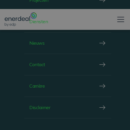
Projecten
energietransitie gesteld
Diensten
Nieuws
Een nieuwe studie onthult de groeiende volwassenheid van bedrijven in het licht van klimaatproblemen: gedefinieerde doelstellingen en klantdruk als motor voor innovatie
Contact
LAATSTE ZONNE-ENERGIE TRENDS
Carrière
Disclaimer