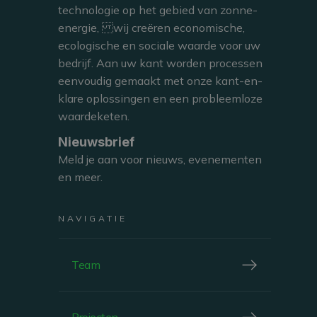
technologie op het gebied van zonne-
Goodyear’s Colmar-Berg sites, with a total capacity of 7 MWp.
energie, wij creëren economische,
ecologische en sociale waarde voor uw
NEWS
bedrijf. Aan uw kant worden processen
eenvoudig gemaakt met onze kant-en-
klare oplossingen en een probleemloze
waardeketen.
Nieuwsbrief
Meld je aan voor nieuws, evenementen
en meer.
LEES
NAVIGATIE
Team
70% van de leiders van de Grote Regio heeft zichzelf
doelstellingen voor de