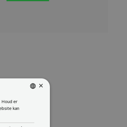
×
. Houd er
ENGLISH
ebsite kan
FRENCH
DUTCH