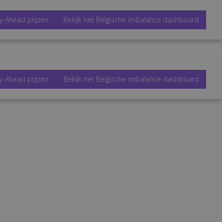
y-Ahead prijzen
Bekijk het Belgische imbalance dashboard
y-Ahead prijzen
Bekijk het Belgische imbalance dashboard