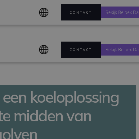
Bekijk Belpex Da
CONTACT
Bekijk Belpex Da
CONTACT
 een koeloplossing
 te midden van
golven