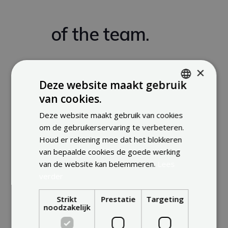
of the team.
×
Deze website maakt gebruik
MORE ABOUT ENERDEAL
van cookies.
ENGLISH
Deze website maakt gebruik van cookies
FRENCH
om de gebruikerservaring te verbeteren.
DUTCH
Houd er rekening mee dat het blokkeren
van bepaalde cookies de goede werking
van de website kan belemmeren.
Lees
verder
Strikt
Prestatie
Targeting
noodzakelijk