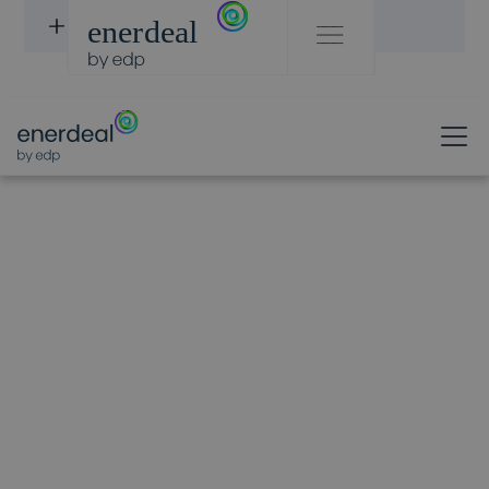
DISCOVER PROJECTS
OUR TEAM
Corine
Buffoni
Sales Director Belgium