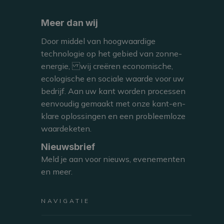
Meer dan wij
CHIEF FINANCIAL OFFICER
Door middel van hoogwaardige
technologie op het gebied van zonne-
energie, wij creëren economische,
ecologische en sociale waarde voor uw
bedrijf. Aan uw kant worden processen
eenvoudig gemaakt met onze kant-en-
klare oplossingen en een probleemloze
waardeketen.
Nieuwsbrief
Meld je aan voor nieuws, evenementen
ABOUT
en meer.
Filip Verboven
NAVIGATIE